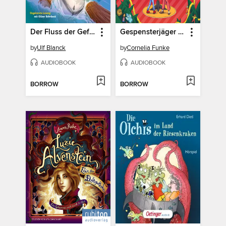
Der Fluss der Gefahren--Rick Nautilus, Band 9
Gespensterjäger und der Weihnachtsspuk
by
Ulf Blanck
by
Cornelia Funke
AUDIOBOOK
AUDIOBOOK
BORROW
BORROW