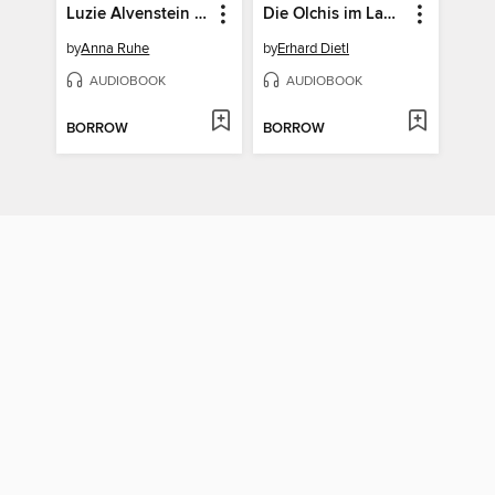
Luzie Alvenstein – Erbin der Duftapotheke (1). Ein Geheimnis zieht durch die Zeit
Die Olchis im Land der Riesenkraken
by
Anna Ruhe
by
Erhard Dietl
AUDIOBOOK
AUDIOBOOK
BORROW
BORROW