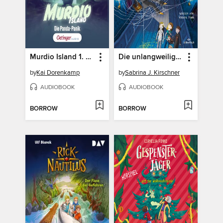
Murdio Island 1. Die Panda-Panik
Die unlangweiligste Schule der Welt 6
by
Kai Dorenkamp
by
Sabrina J. Kirschner
AUDIOBOOK
AUDIOBOOK
BORROW
BORROW