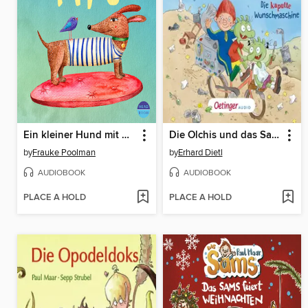
Ein kleiner Hund mit Namen Fips & und andere Gedichte und Lieder (ungekürzt)
Die Olchis und das Sams 1. Die kaputte Wunschmaschine
by
Frauke Poolman
by
Erhard Dietl
AUDIOBOOK
AUDIOBOOK
PLACE A HOLD
PLACE A HOLD