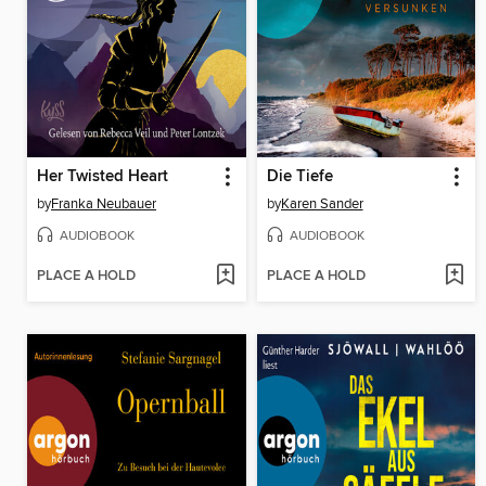
Her Twisted Heart
Die Tiefe
by
Franka Neubauer
by
Karen Sander
AUDIOBOOK
AUDIOBOOK
PLACE A HOLD
PLACE A HOLD