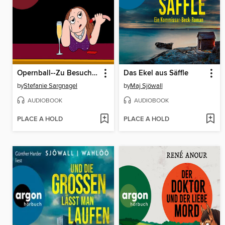
Opernball--Zu Besuch bei der Hautevolee (Ungekürzte Lesung)
Das Ekel aus Säffle
by
Stefanie Sargnagel
by
Maj Sjöwall
AUDIOBOOK
AUDIOBOOK
PLACE A HOLD
PLACE A HOLD