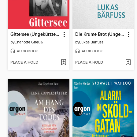
Gittersee (Ungekürzte Lesung)
Die Krume Brot (Ungekürzte Lesung)
by
Charlotte Gneuß
by
Lukas Bärfuss
AUDIOBOOK
AUDIOBOOK
PLACE A HOLD
PLACE A HOLD