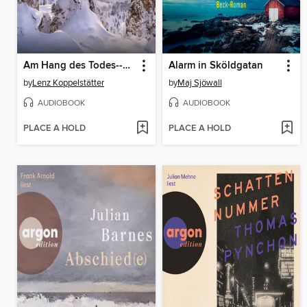
Am Hang des Todes--Ein Fall für Commissario Grauner--Commissario Grauner ermittelt, Band 11 (Ungekürzte Lesung)
Alarm in Sköldgatan
by
Lenz Koppelstätter
by
Maj Sjöwall
AUDIOBOOK
AUDIOBOOK
PLACE A HOLD
PLACE A HOLD