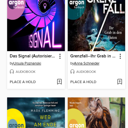
Das Signal (Autorisierte Lesefassung)
Grenzfall--Ihr Grab in den Fluten--Jahn und Krammer ermitteln, Band 6 (Ungekürzte Lesung)
by
Ursula Poznanski
by
Anna Schneider
AUDIOBOOK
AUDIOBOOK
PLACE A HOLD
PLACE A HOLD