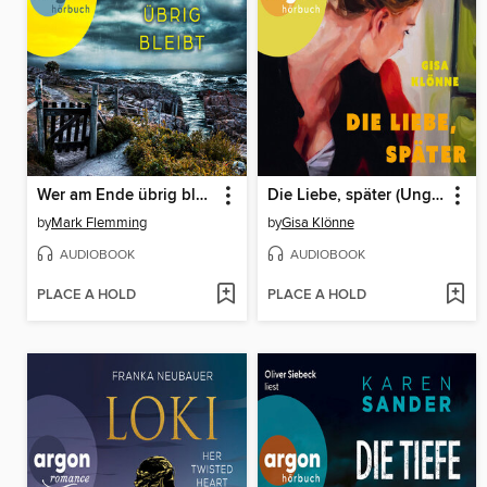
Wer am Ende übrig bleibt (Ungekürzte Lesung)
Die Liebe, später (Ungekürzte Lesung)
by
Mark Flemming
by
Gisa Klönne
AUDIOBOOK
AUDIOBOOK
PLACE A HOLD
PLACE A HOLD