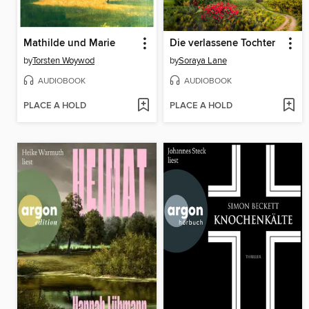
Mathilde und Marie
Die verlassene Tochter
by
Torsten Woywod
by
Soraya Lane
AUDIOBOOK
AUDIOBOOK
PLACE A HOLD
PLACE A HOLD