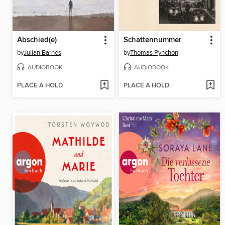
Abschied(e)
Schattennummer
by
Julian Barnes
by
Thomas Pynchon
AUDIOBOOK
AUDIOBOOK
PLACE A HOLD
PLACE A HOLD