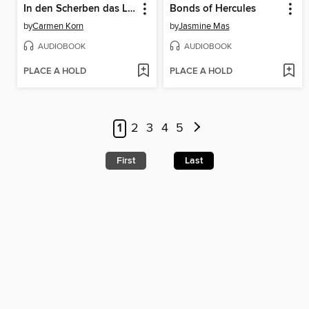
In den Scherben das Licht (Ungekürzte Lesung)
Bonds of Hercules
by
Carmen Korn
by
Jasmine Mas
AUDIOBOOK
AUDIOBOOK
PLACE A HOLD
PLACE A HOLD
1
2
3
4
5
First
Last