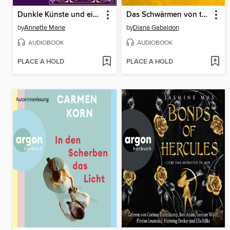
Dunkle Künste und ein Daiquiri--Guild Codex
Das Schwärmen von tausend Bienen
by
Annette Marie
by
Diana Gabaldon
AUDIOBOOK
AUDIOBOOK
PLACE A HOLD
PLACE A HOLD