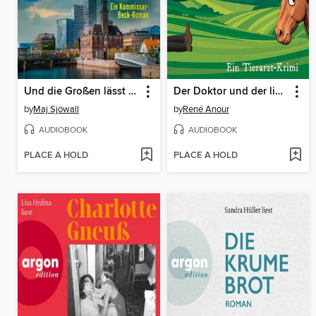
Und die Großen lässt man laufen
Der Doktor und der liebe Mord--Ein Tierarzt-Krimi (Ungekürzte Lesung)
by
Maj Sjöwall
by
René Anour
AUDIOBOOK
AUDIOBOOK
PLACE A HOLD
PLACE A HOLD