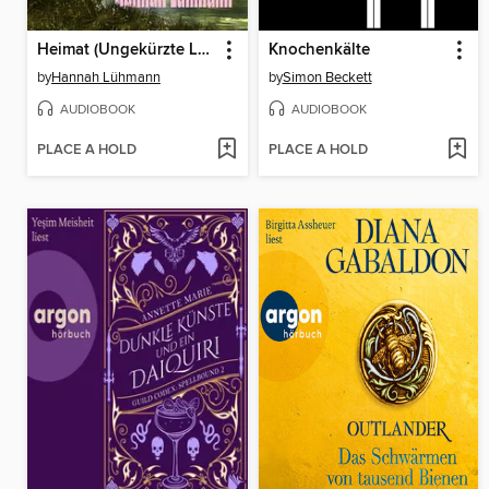
Heimat (Ungekürzte Lesung)
Knochenkälte
by
Hannah Lühmann
by
Simon Beckett
AUDIOBOOK
AUDIOBOOK
PLACE A HOLD
PLACE A HOLD